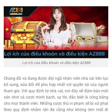
Lợi ích của điều khoản và điều kiện AZ888
Chúng đã và đang được đội ngũ nhân viên nhà cái liên tục
bổ sung, sửa đổi để phù hợp nhất với quyền lợi của người
tham gia. Với quy định từ nhà cái, nơi đây sẽ đảm bảo một
sân chơi cá cược minh bạch, uy tín, đặc biệt là công bằng
cho mọi thành viên. Những cược thủ vi phạm sẽ bị xử phạt
theo quy định nhằm răn đe cũng như không làm mất đi