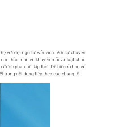
 hệ với đội ngũ tư vấn viên. Với sự chuyên
n các thắc mắc về khuyến mãi và luật chơi.
 được phản hồi kịp thời. Để hiểu rõ hơn về
 trong nội dung tiếp theo của chúng tôi.