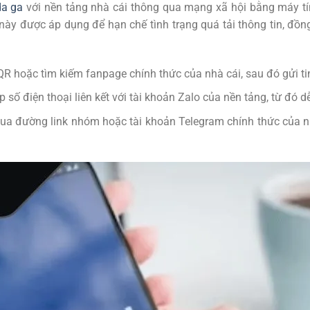
da ga
với nền tảng nhà cái thông qua mạng xã hội bằng máy tí
này được áp dụng để hạn chế tình trạng quá tải thông tin, đồng
R hoặc tìm kiếm fanpage chính thức của nhà cái, sau đó gửi tin
số điện thoại liên kết với tài khoản Zalo của nền tảng, từ đó dễ
ua đường link nhóm hoặc tài khoản Telegram chính thức của nh