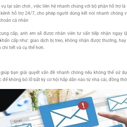
vụ tại sân chơi , việc liên hệ nhanh chúng với bộ phận hỗ trợ là
là kênh hỗ trợ 24/7, cho phép người dùng kết nói nhanh chóng
 khoản cá nhân
 cung cấp, anh em sẽ được nhân viên tư vấn tiếp nhận ngay l
khẩn cấp như: giao dịch bị treo, không nhận được thưởng, hay k
hi tiết và cụ thể hơn.
ả, giúp bạn giải quyết vấn đề nhanh chóng nếu không thể sử 
để không bỏ lỡ bất kỳ cơ hội hấp dẫn nào từ nhà cái, đồng thời du