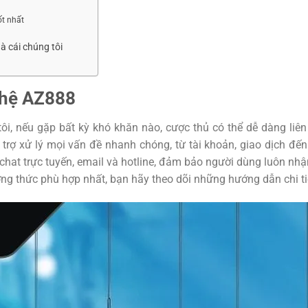
ốt nhất
hà cái chúng tôi
n hệ AZ888
ôi, nếu gặp bất kỳ khó khăn nào, cược thủ có thể dễ dàng liên
ỗ trợ xử lý mọi vấn đề nhanh chóng, từ tài khoản, giao dịch đế
chat trực tuyến, email và hotline, đảm bảo người dùng luôn nhận
ng thức phù hợp nhất, bạn hãy theo dõi những hướng dẫn chi tiết