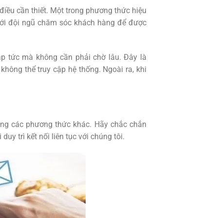
 điều cần thiết. Một trong phương thức hiệu
 với đội ngũ chăm sóc khách hàng để được
ập tức mà không cần phải chờ lâu. Đây là
hông thể truy cập hệ thống. Ngoài ra, khi
dụng các phương thức khác. Hãy chắc chắn
y trì kết nối liên tục với chúng tôi.