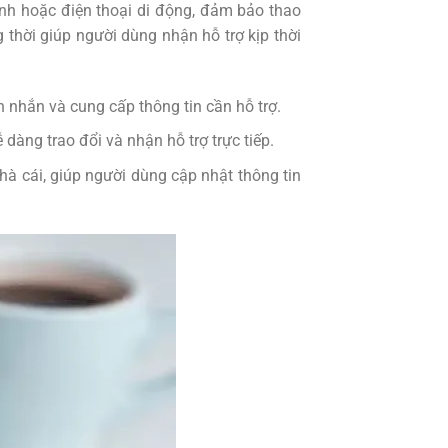
nh hoặc điện thoại di động, đảm bảo thao
 thời giúp người dùng nhận hỗ trợ kịp thời
 nhắn và cung cấp thông tin cần hỗ trợ.
 dàng trao đổi và nhận hỗ trợ trực tiếp.
à cái, giúp người dùng cập nhật thông tin