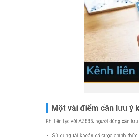
Một vài điểm cần lưu ý k
Khi liên lạc với AZ888, người dùng cần lư
Sử dụng tài khoản cá cược chính thức: