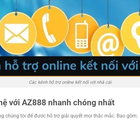
Các kênh hỗ trợ online kết nối với nhà cái
 hệ với AZ888 nhanh chóng nhất
ng chúng tôi để được hỗ trợ giải quyết mọi thắc mắc. Bao gồm: