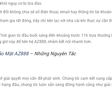
khỏi nguy cơ bị lừa đảo.
 đối không chia sẻ số điện thoại, email hay thông tin tài khoản
 tham gia rất đông, hãy chỉ liên lạc với nhà cái khi thực sự cần
 Thời gian từ đầu buổi sáng đến khoảng trước 11h trưa thường là
 giờ này để liên hệ AZ888, nhằm kết nối nhanh hơn.
ảo Mật AZ888
– Những Nguyên Tắc
 giải quyết mọi vấn đề phát sinh. Chúng tôi cam kết cung cấp s
cái hàng đầu, chúng tôi luôn sẵn sàng đồng hành cũng như giả