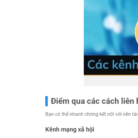
Điểm qua các cách liên
Bạn có thể nhanh chóng kết nối với nền tả
Kênh mạng xã hội