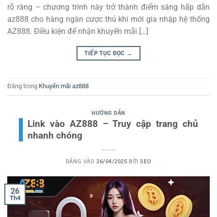
rõ ràng – chương trình này trở thành điểm sáng hấp dẫn
az888 cho hàng ngàn cược thủ khi mới gia nhập hệ thống
AZ888. Điều kiện để nhận khuyến mãi […]
TIẾP TỤC ĐỌC
→
Đăng trong
Khuyến mãi az888
HƯỚNG DẪN
Link vào AZ888 – Truy cập trang chủ
nhanh chóng
ĐĂNG VÀO
26/04/2025
BỞI
SEO
26
Th4