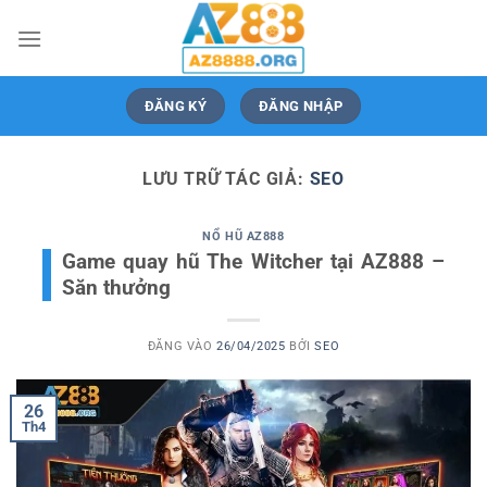
Bỏ
qua
nội
dung
ĐĂNG KÝ
ĐĂNG NHẬP
LƯU TRỮ TÁC GIẢ:
SEO
NỔ HŨ AZ888
Game quay hũ The Witcher tại AZ888 –
Săn thưởng
ĐĂNG VÀO
26/04/2025
BỞI
SEO
26
Th4