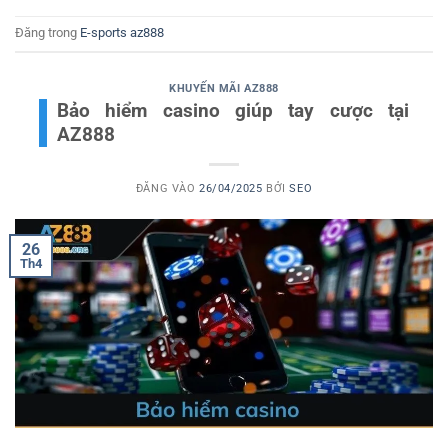
Đăng trong
E-sports az888
KHUYẾN MÃI AZ888
Bảo hiểm casino giúp tay cược tại
AZ888
ĐĂNG VÀO
26/04/2025
BỞI
SEO
26
Th4