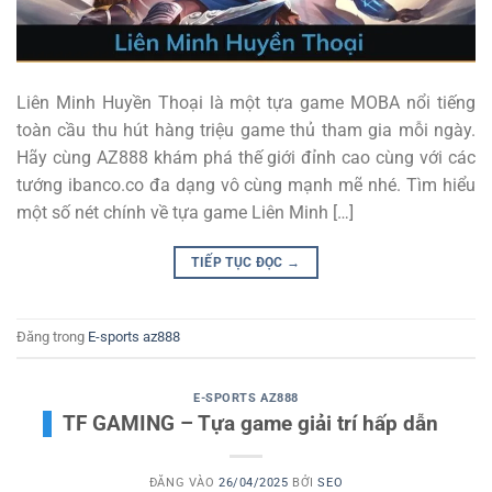
Liên Minh Huyền Thoại là một tựa game MOBA nổi tiếng
toàn cầu thu hút hàng triệu game thủ tham gia mỗi ngày.
Hãy cùng AZ888 khám phá thế giới đỉnh cao cùng với các
tướng ibanco.co đa dạng vô cùng mạnh mẽ nhé. Tìm hiểu
một số nét chính về tựa game Liên Minh […]
TIẾP TỤC ĐỌC
→
Đăng trong
E-sports az888
E-SPORTS AZ888
TF GAMING – Tựa game giải trí hấp dẫn
ĐĂNG VÀO
26/04/2025
BỞI
SEO