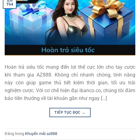
Th4
Hoàn trả siêu tốc mang đến lợi thế cực lớn cho tay cược
khi tham gia AZ888. Không chỉ nhanh chóng, tính năng
này còn giúp game thủ tiết kiệm thời gian, tối ưu trải
nghiệm cược. Với cơ chế hiện đại ibanco.co, chúng tôi đảm
bảo tiền thưởng về tài khoản gần như ngay […]
TIẾP TỤC ĐỌC
→
Đăng trong
Khuyến mãi az888