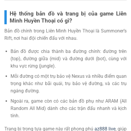
Hệ thống bản đồ và trang bị của game Liên
Minh Huyền Thoại có gì?
Bản đồ chính trong Liên Minh Huyền Thoại là Summoner’s
Rift, nơi hai đội chiến đấu với nhau.
Bản đồ được chia thành ba đường chính: đường trên
(top), đường giữa (mid) và đường dưới (bot), cùng với
khu vực rừng (jungle).
Mỗi đường có một trụ bảo vệ Nexus và nhiều điểm quan
trọng khác như bãi quái, trụ bảo vệ đường, và các trụ
ngáng đường.
Ngoài ra, game còn có các bản đồ phụ như ARAM (All
Random All Mid) dành cho các trận đấu nhanh và kịch
tính.
Trang bị trong tựa game này rất phong phú
az888 live
, giúp