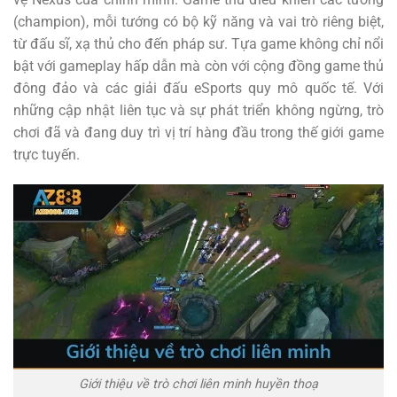
(champion), mỗi tướng có bộ kỹ năng và vai trò riêng biệt,
từ đấu sĩ, xạ thủ cho đến pháp sư. Tựa game không chỉ nổi
bật với gameplay hấp dẫn mà còn với cộng đồng game thủ
đông đảo và các giải đấu eSports quy mô quốc tế. Với
những cập nhật liên tục và sự phát triển không ngừng, trò
chơi đã và đang duy trì vị trí hàng đầu trong thế giới game
trực tuyến.
Giới thiệu về trò chơi liên minh huyền thoạ