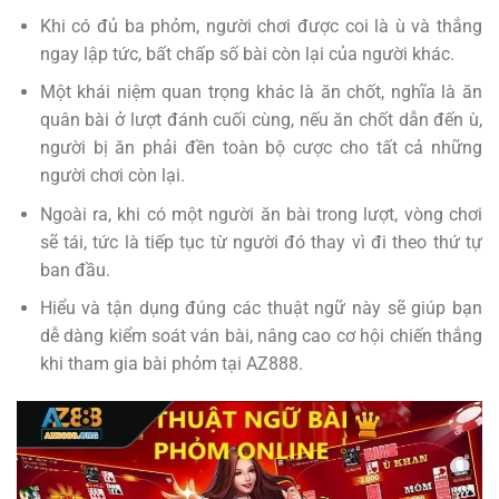
Khi có đủ ba phỏm, người chơi được coi là ù và thắng
ngay lập tức, bất chấp số bài còn lại của người khác.
Một khái niệm quan trọng khác là ăn chốt, nghĩa là ăn
quân bài ở lượt đánh cuối cùng, nếu ăn chốt dẫn đến ù,
người bị ăn phải đền toàn bộ cược cho tất cả những
người chơi còn lại.
Ngoài ra, khi có một người ăn bài trong lượt, vòng chơi
sẽ tái, tức là tiếp tục từ người đó thay vì đi theo thứ tự
ban đầu.
Hiểu và tận dụng đúng các thuật ngữ này sẽ giúp bạn
dễ dàng kiểm soát ván bài, nâng cao cơ hội chiến thắng
khi tham gia bài phỏm tại AZ888.