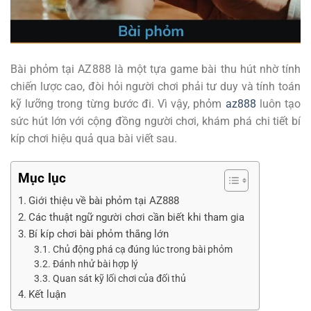
Bài phỏm tại AZ888 là một tựa game bài thu hút nhờ tính
chiến lược cao, đòi hỏi người chơi phải tư duy và tính toán
kỹ lưỡng trong từng bước đi. Vì vậy, phỏm
az888
luôn tạo
sức hút lớn với cộng đồng người chơi, khám phá chi tiết bí
kíp chơi hiệu quả qua bài viết sau.
Mục lục
Giới thiệu về bài phỏm tại AZ888
Các thuật ngữ người chơi cần biết khi tham gia
Bí kíp chơi bài phỏm thắng lớn
Chủ động phá cạ đúng lúc trong bài phỏm
Đánh nhử bài hợp lý
Quan sát kỹ lối chơi của đối thủ
Kết luận