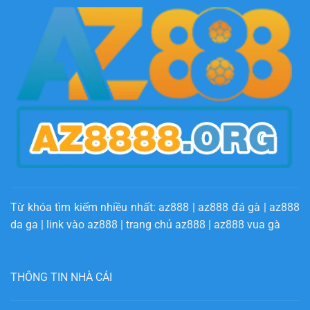
AZ888
Từ khóa tìm kiếm nhiều nhất:
az888
|
az888 đá gà
|
az888
da ga
|
link vào az888
|
trang chủ az888
|
az888 vua gà
THÔNG TIN NHÀ CÁI