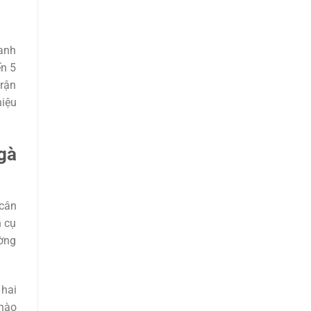
hanh
ến 5
trận
hiệu
gà
 cân
n cụ
ường
 hai
 nào