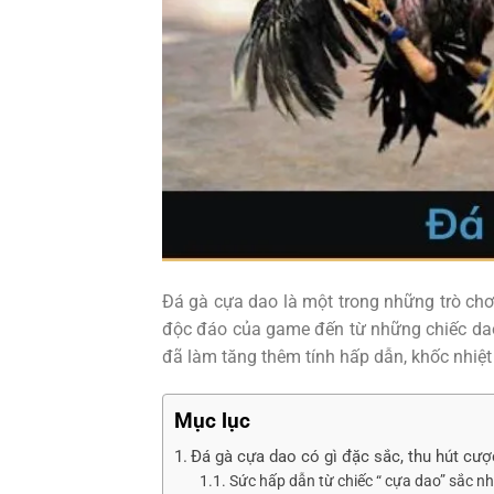
Đá gà cựa dao là một trong những trò chơ
độc đáo của game đến từ những chiếc dao 
đã làm tăng thêm tính hấp dẫn, khốc nhiệt
Mục lục
Đá gà cựa dao có gì đặc sắc, thu hút cượ
Sức hấp dẫn từ chiếc “ cựa dao” sắc n