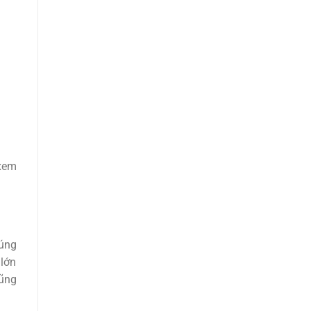
 xem
húng
 lớn
cũng