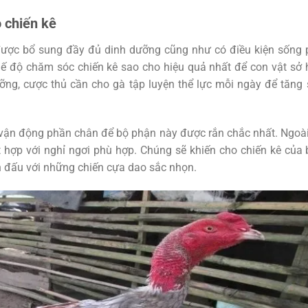
 chiến kê
 được bổ sung đầy đủ dinh dưỡng cũng như có điều kiện sống
hế độ chăm sóc chiến kê sao cho hiệu quả nhất để con vật sở
ỡng, cược thủ cần cho gà tập luyện thể lực mỗi ngày để tăng
 vận động phần chân để bộ phận này được rắn chắc nhất. Ngoài
 hợp với nghỉ ngơi phù hợp. Chúng sẽ khiến cho chiến kê của
n đấu với những chiến cựa dao sắc nhọn.