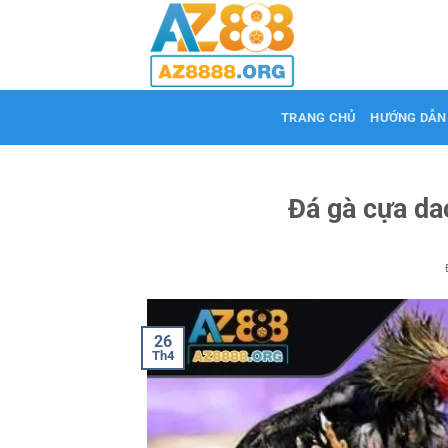
Bỏ
qua
nội
dung
TRANG CHỦ
HƯỚNG DẪN
Đá gà cựa da
26
Th4