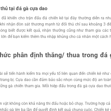
 thủ tại đá gà cựa dao
 đã khiến cho trận đấu đá chiến kê tại đây thường diễn ra n
 khi nhận đòn sát thương mạnh từ đối thú chỉ sau khoảng 3 đ
chóng biết được kết quả, nhận thưởng cũng như tham gia các 
ội lớn để bạn kiếm thêm thu nhập khủng cho cá nhân một cách 
hức phân định thắng/ thua trong đá 
tài sẽ tiến hành kiểm tra mọi yếu tố liên quan đến chiến kê như
c trang bị. Cựa dao cần đảm bảo sắc nhọn cùng mức độ an toà
ững gà chiến tham gia. Mỗi hiệp đấu trong đá gà cựa dao th
con vật không còn khả năng thi đấu hoặc bỏ chạy. Trường hợp cả
 nhấc gà lên ba lần để quyết định kết quả chung cuộc. Chiến kê