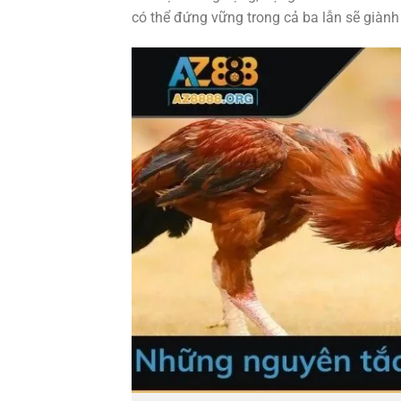
có thể đứng vững trong cả ba lẫn sẽ giàn