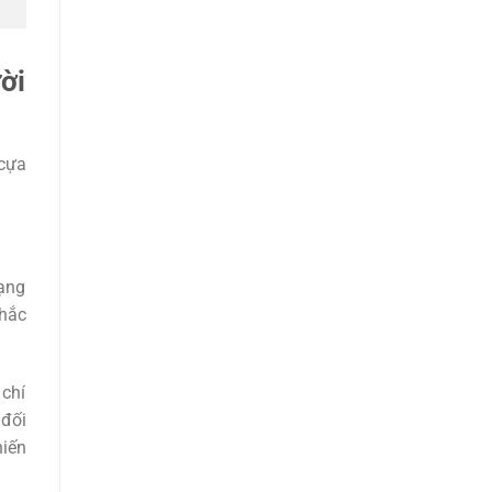
ời
 cựa
rạng
chắc
 chí
 đối
hiến