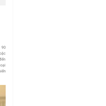
u 90
hoặc
 đến
loại
hiến