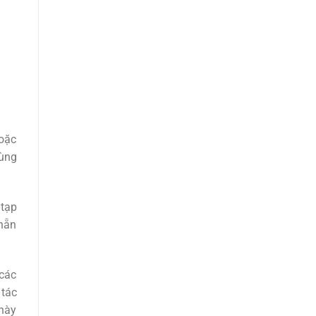
hoặc
dùng
 tạp
chẵn
 các
 tác
 này