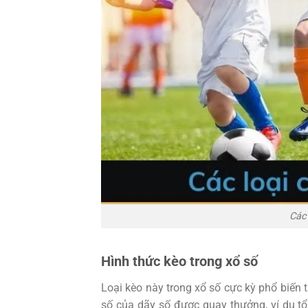
Các 
Hình thức kèo trong xổ số
Loại kèo này trong xổ số cực kỳ phổ biến
số của dãy số được quay thưởng, ví dụ tổn