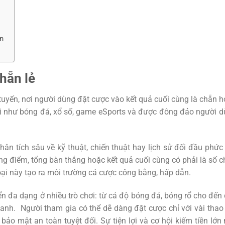
ớn
hẵn lẻ
 tuyến, nơi người dùng đặt cược vào kết quả cuối cùng là chẵn 
loại như bóng đá, xổ số, game eSports và được đông đảo người 
.
ân tích sâu về kỹ thuật, chiến thuật hay lịch sử đối đầu phức
ng điểm, tổng bàn thắng hoặc kết quả cuối cùng có phải là số 
loại này tạo ra môi trường cá cược công bằng, hấp dẫn.
ển đa dạng ở nhiều trò chơi: từ cá độ bóng đá, bóng rổ cho đến
nhanh. Người tham gia có thể dễ dàng đặt cược chỉ với vài thao
bảo mật an toàn tuyệt đối. Sự tiện lợi và cơ hội kiếm tiền lớn