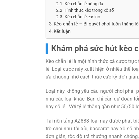
Kèo chẵn lẻ bóng đá
Hình thức kèo trong xổ số
Kèo chẵn lẻ casino
Kèo chẵn lẻ – Bí quyết chơi luôn thắng l
Kết luận
Khám phá sức hút kèo c
Kèo chẵn lẻ là một hình thức cá cược trực
lẻ. Loại cược này xuất hiện ở nhiều thể 
ưa chuộng nhờ cách thức cực kỳ đơn giản
Loại này không yêu cầu người chơi phải ph
như các loại khác. Bạn chỉ cần dự đoán tổ
hay số lẻ. Với tỷ lệ thắng gần như 50/50 
Tại nền tảng AZ888 loại này được phát tri
trò chơi như tài xỉu, baccarat hay xổ số 
đơn giản, tốc độ trả thưởng nhanh chóng, 