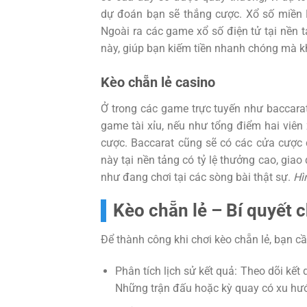
dự đoán bạn sẽ thắng cược. Xổ số miền 
Ngoài ra các game xổ số điện tử tại nền 
này, giúp bạn kiếm tiền nhanh chóng mà k
Kèo chẵn lẻ casino
Ở trong các game trực tuyến như baccarat,
game tài xỉu, nếu như tổng điểm hai viên
cược. Baccarat cũng sẽ có các cửa cược c
này tại nền tảng có tỷ lệ thưởng cao, giao
như đang chơi tại các sòng bài thật sự.
Hì
Kèo chẵn lẻ – Bí quyết c
Để thành công khi chơi kèo chẵn lẻ, bạn cầ
Phân tích lịch sử kết quả: Theo dõi kết
Những trận đấu hoặc kỳ quay có xu hướn