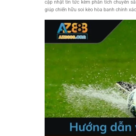
cập nhật tin tức kèm phân tích chuyên sâ
giúp chiến hữu soi kèo hòa banh chính xác