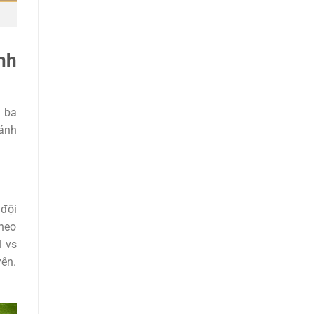
nh
à ba
đánh
 đội
Theo
l vs
yên.