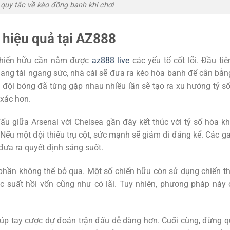
quy tắc về kèo đồng banh khi chơi
 hiệu quả tại AZ888
 chiến hữu cần nắm được
az888 live
các yếu tố cốt lõi. Đầu tiê
gang tài ngang sức, nhà cái sẽ đưa ra kèo hòa banh để cân bằn
g đội bóng đã từng gặp nhau nhiều lần sẽ tạo ra xu hướng tỷ số
 xác hơn.
ấu giữa Arsenal với Chelsea gần đây kết thúc với tỷ số hòa kh
 Nếu một đội thiếu trụ cột, sức mạnh sẽ giảm đi đáng kể. Các 
 đưa ra quyết định sáng suốt.
phần không thể bỏ qua. Một số chiến hữu còn sử dụng chiến t
c suất hồi vốn cũng như có lãi. Tuy nhiên, phương pháp này
iúp tay cược dự đoán trận đấu dễ dàng hơn. Cuối cùng, đừng 