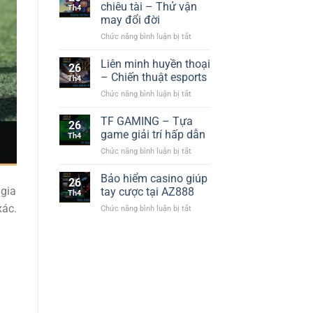
hũ
chiêu tài – Thử vận
Th4
The
may đổi đời
Witcher
Chức năng bình luận bị tắt
ở
tại
Game
AZ888
nổ
–
Liên minh huyền thoại
26
hũ
Săn
– Chiến thuật esports
Th4
Mèo
thưởng
Chức năng bình luận bị tắt
ở
chiêu
Liên
tài
minh
TF GAMING – Tựa
–
26
huyền
Thử
game giải trí hấp dẫn
Th4
thoại
vận
Chức năng bình luận bị tắt
ở
–
may
TF
Chiến
đổi
GAMING
Bảo hiểm casino giúp
thuật
đời
26
–
esports
 gia
tay cược tại AZ888
Th4
Tựa
xác.
Chức năng bình luận bị tắt
ở
game
Bảo
giải
hiểm
trí
casino
hấp
giúp
dẫn
tay
cược
tại
AZ888