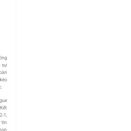
hông
o sự
hoàn
 kèo
c.
ague
 Kết
2-1,
 tin
chọn