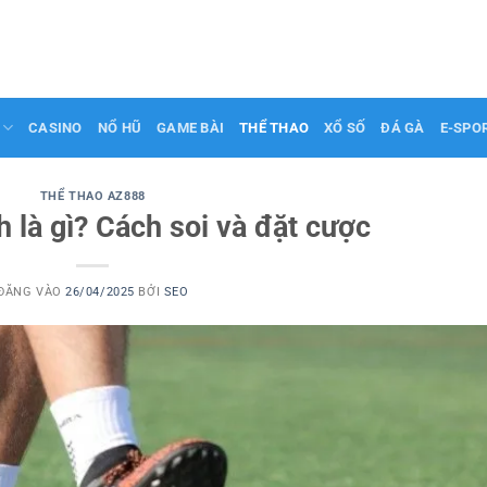
CASINO
NỔ HŨ
GAME BÀI
THỂ THAO
XỔ SỐ
ĐÁ GÀ
E-SPO
THỂ THAO AZ888
 là gì? Cách soi và đặt cược
ĐĂNG VÀO
26/04/2025
BỞI
SEO