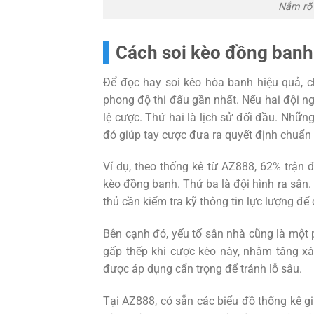
Nắm rõ 
Cách soi kèo đồng banh
Để đọc hay soi kèo hòa banh hiệu quả,
phong độ thi đấu gần nhất. Nếu hai đội n
lệ cược. Thứ hai là lịch sử đối đầu. Nhữn
đó giúp tay cược đưa ra quyết định chuẩn
Ví dụ, theo thống kê từ AZ888, 62% trận đ
kèo đồng banh. Thứ ba là đội hình ra sân.
thủ cần kiểm tra kỹ thông tin lực lượng để
Bên cạnh đó, yếu tố sân nhà cũng là một 
gấp thếp khi cược kèo này, nhằm tăng xá
được áp dụng cẩn trọng để tránh lỗ sâu.
Tại AZ888, có sẵn các biểu đồ thống kê g